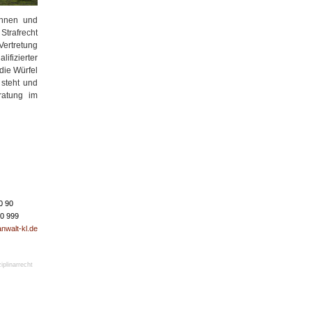
tinnen und
Strafrecht
Vertretung
ifizierter
die Würfel
 steht und
eratung im
0 90
50 999
nwalt-kl.de
iplinarrecht