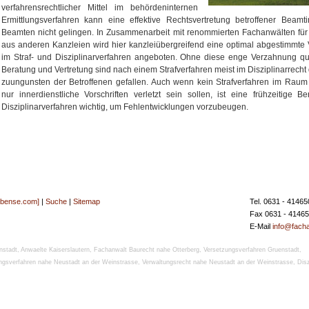
verfahrensrechtlicher Mittel im behördeninternen
Ermittlungsverfahren kann eine effektive Rechtsvertretung betroffener Beam
Beamten nicht gelingen. In Zusammenarbeit mit renommierten Fachanwälten für 
aus anderen Kanzleien wird hier kanzleiübergreifend eine optimal abgestimmte 
im Straf- und Disziplinarverfahren angeboten. Ohne diese enge Verzahnung qual
Beratung und Vertretung sind nach einem Strafverfahren meist im Disziplinarrecht 
zuungunsten der Betroffenen gefallen. Auch wenn kein Strafverfahren im Raum
nur innerdienstliche Vorschriften verletzt sein sollen, ist eine frühzeitige B
Disziplinarverfahren wichtig, um Fehlentwicklungen vorzubeugen.
[bense.com]
|
Suche
|
Sitemap
Tel. 0631 - 41465
Fax 0631 - 4146
E-Mail
info@facha
nstadt
,
Anwaelte Kaiserslautern
,
Fachanwalt Baurecht nahe Otterberg
,
Versetzungsverfahren Gruenstadt
,
ngsverfahren nahe Neustadt an der Weinstrasse
,
Verwaltungsrecht nahe Neustadt an der Weinstrasse
,
Disz