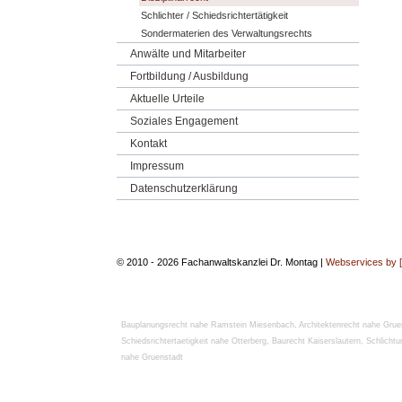
Schlichter / Schiedsrichtertätigkeit
Sondermaterien des Verwaltungsrechts
Anwälte und Mitarbeiter
Fortbildung / Ausbildung
Aktuelle Urteile
Soziales Engagement
Kontakt
Impressum
Datenschutzerklärung
© 2010 - 2026 Fachanwaltskanzlei Dr. Montag |
Webservices by 
Bauplanungsrecht nahe Ramstein Miesenbach
,
Architektenrecht nahe Grue
Schiedsrichtertaetigkeit nahe Otterberg
,
Baurecht Kaiserslautern
,
Schlichtu
nahe Gruenstadt