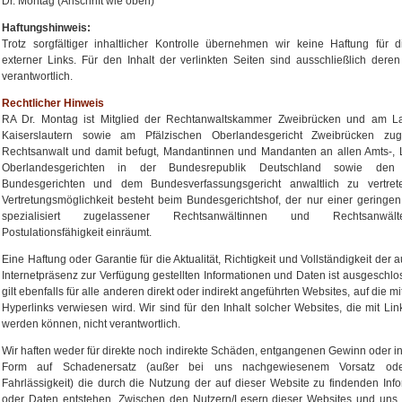
Dr. Montag (Anschrift wie oben)
Haftungshinweis:
Trotz sorgfältiger inhaltlicher Kontrolle übernehmen wir keine Haftung für d
externer Links. Für den Inhalt der verlinkten Seiten sind ausschließlich deren
verantwortlich.
Rechtlicher Hinweis
RA Dr. Montag ist Mitglied der Rechtanwaltskammer Zweibrücken und am La
Kaiserslautern sowie am Pfälzischen Oberlandesgericht Zweibrücken zug
Rechtsanwalt und damit befugt, Mandantinnen und Mandanten an allen Amts-, 
Oberlandesgerichten in der Bundesrepublik Deutschland sowie den 
Bundesgerichten und dem Bundesverfassungsgericht anwaltlich zu vertret
Vertretungsmöglichkeit besteht beim Bundesgerichtshof, der nur einer geringen
spezialisiert zugelassener Rechtsanwältinnen und Rechtsanwä
Postulationsfähigkeit einräumt.
Eine Haftung oder Garantie für die Aktualität, Richtigkeit und Vollständigkeit der 
Internetpräsenz zur Verfügung gestellten Informationen und Daten ist ausgeschlo
gilt ebenfalls für alle anderen direkt oder indirekt angeführten Websites, auf die mi
Hyperlinks verwiesen wird. Wir sind für den Inhalt solcher Websites, die mit Link
werden können, nicht verantwortlich.
Wir haften weder für direkte noch indirekte Schäden, entgangenen Gewinn oder in
Form auf Schadenersatz (außer bei uns nachgewiesenem Vorsatz ode
Fahrlässigkeit) die durch die Nutzung der auf dieser Website zu findenden Inf
oder Daten entstehen. Zwischen den Nutzern/Lesern dieser Websites und uns