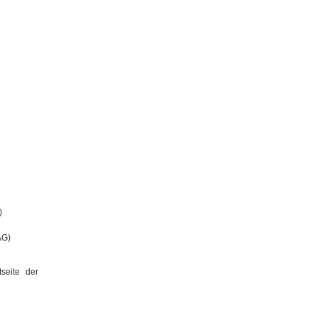
)
AG)
seite der