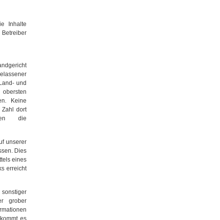
ie Inhalte
 Betreiber
ndgericht
elassener
Land- und
obersten
en. Keine
 Zahl dort
lten die
auf unserer
ssen. Dies
ttels eines
s erreicht
 sonstiger
r grober
ormationen
 kommt es