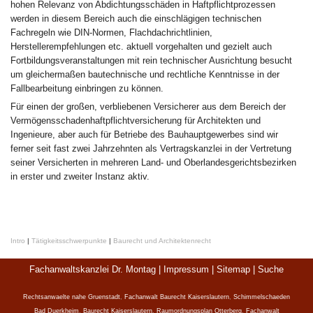
hohen Relevanz von Abdichtungsschäden in Haftpflichtprozessen
werden in diesem Bereich auch die einschlägigen technischen
Fachregeln wie DIN-Normen, Flachdachrichtlinien,
Herstellerempfehlungen etc. aktuell vorgehalten und gezielt auch
Fortbildungsveranstaltungen mit rein technischer Ausrichtung besucht
um gleichermaßen bautechnische und rechtliche Kenntnisse in der
Fallbearbeitung einbringen zu können.
Für einen der großen, verbliebenen Versicherer aus dem Bereich der
Vermögensschadenhaftpflichtversicherung für Architekten und
Ingenieure, aber auch für Betriebe des Bauhauptgewerbes sind wir
ferner seit fast zwei Jahrzehnten als Vertragskanzlei in der Vertretung
seiner Versicherten in mehreren Land- und Oberlandesgerichtsbezirken
in erster und zweiter Instanz aktiv.
Intro
|
Tätigkeitsschwerpunkte
|
Baurecht und Architektenrecht
Fachanwaltskanzlei Dr. Montag |
Impressum
|
Sitemap
|
Suche
Rechtsanwaelte nahe Gruenstadt
,
Fachanwalt Baurecht Kaiserslautern
,
Schimmelschaeden
Bad Duerkheim
,
Baurecht Kaiserslautern
,
Raumordnungsplan Otterberg
,
Fachanwalt