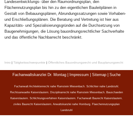
Landesentwicklungs- über den Raumordnungsplan, den
Flächennutzungsplan bis hin zu den eigentlichen Bauleitplänen in
Gestalt von Bebauungsplänen, Abrundungssatzungen sowie Vorhaben-
und Erschließungsplänen. Die Beratung und Vertretung ist hier aus
Kapazitäts- und Spezialisierungsgründen auf die Durchsetzung von
Baugenehmigungen, die Lösung bauordnungsrechtlicher Sachverhalte
und das öffentliche Nachbarrecht beschränkt.
Intro
|
Tätigkeitsschwerpunkte
|
Öffentliches Bauordnungsrecht und Bauplanungsrecht
Fachanwaltskanzlei Dr. Montag |
Impressum
|
Sitemap
|
Suche
Fachanwalt Architektenrecht nahe Ramstein Miesenbach
,
Schlichter nahe Landstuhl
,
Rechtsanwaelte Kaiserslautern
,
Disziplinarrecht nahe Ramstein Miesenbach
,
Bauschaeden
Kaiserslautern
,
Schlichtungsverfahren Kaiserslautern
,
Fachanwalt Baurecht Kaiserslautern
,
ziviles Baurecht Kaiserslautern
,
Anwaltskanzlei nahe Homburg
,
Flaechennutzungsplan
Landstuhl