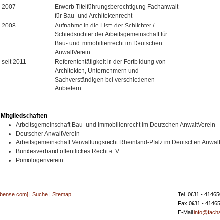
2007
Erwerb Titelführungsberechtigung Fachanwalt
für Bau- und Architektenrecht
2008
Aufnahme in die Liste der Schlichter /
Schiedsrichter der Arbeitsgemeinschaft für
Bau- und Immobilienrecht im Deutschen
AnwaltVerein
seit 2011
Referententätigkeit in der Fortbildung von
Architekten, Unternehmern und
Sachverständigen bei verschiedenen
Anbietern
Mitgliedschaften
Arbeitsgemeinschaft Bau- und Immobilienrecht im Deutschen AnwaltVerein
Deutscher AnwaltVerein
Arbeitsgemeinschaft Verwaltungsrecht Rheinland-Pfalz im Deutschen Anwal
Bundesverband öffentliches Recht e. V.
Pomologenverein
[bense.com]
|
Suche
|
Sitemap
Tel. 0631 - 41465
Fax 0631 - 4146
E-Mail
info@facha