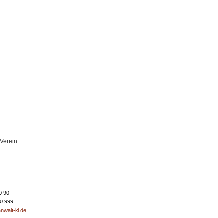
tVerein
0 90
50 999
nwalt-kl.de