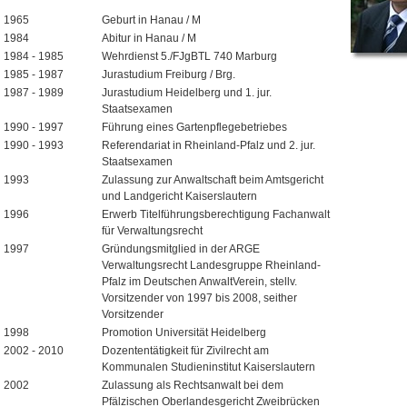
1965
Geburt in Hanau / M
1984
Abitur in Hanau / M
1984 - 1985
Wehrdienst 5./FJgBTL 740 Marburg
1985 - 1987
Jurastudium Freiburg / Brg.
1987 - 1989
Jurastudium Heidelberg und 1. jur.
Staatsexamen
1990 - 1997
Führung eines Gartenpflegebetriebes
1990 - 1993
Referendariat in Rheinland-Pfalz und 2. jur.
Staatsexamen
1993
Zulassung zur Anwaltschaft beim Amtsgericht
und Landgericht Kaiserslautern
1996
Erwerb Titelführungsberechtigung Fachanwalt
für Verwaltungsrecht
1997
Gründungsmitglied in der ARGE
Verwaltungsrecht Landesgruppe Rheinland-
Pfalz im Deutschen AnwaltVerein, stellv.
Vorsitzender von 1997 bis 2008, seither
Vorsitzender
1998
Promotion Universität Heidelberg
2002 - 2010
Dozententätigkeit für Zivilrecht am
Kommunalen Studieninstitut Kaiserslautern
2002
Zulassung als Rechtsanwalt bei dem
Pfälzischen Oberlandesgericht Zweibrücken