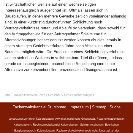
ist wirtschaftlicher, weil sie auf einen wechselseitigen
Interessenausgleich ausgerichtet ist. Oftmals lassen sich in
Bauabläufen, in denen mehrere Gewerke zeitlich voneinander abhängig
sind, in einer kurzfristig durchgeführten Schlichtung noch
Vertragsverhältnisse retten und Abläufe so verändern, dass sowohl für
den Auftraggeber wie für den Auftragnehmer Spielräume für
Alternativlösungen besser genutzt werden können als dies jemals in
einem streitigen Gerichtsverfahren Jahre nach Abschluss einer
Baustelle möglich wäre. Die Ergebnisse eines Schlichtungsverfahrens
lassen sich ohne Weiteres in vollstreckbare Titel überführen, sodass
gerade die baubegleitende, baurechtliche Schlichtung eine echte
Alternative zur konventionellen, prozessualen Lösungsvariante ist.
Intro
|
Tätigkeitsschwerpunkte
|
Schlichter / Schiedsrichtertätigkeit
Fachanwaltskanzlei Dr. Montag |
Impressum
|
Sitemap
|
Suche
Versetzungsverfahren Kaiserslautern
,
Anwaltskanzlei nahe Gruenstadt
,
Flaechennutzungsplan
Kaiserslautern
,
Rechtsanwaltskanzlei Kaiserslautern
,
Schimmelschaeden Edenkoben
,
Bauplanungsrecht Kaiserslautern
,
Fachanwalt Architektenrecht nahe Neustadt an der