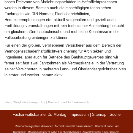
hohen Relevanz von Abdichtungsschäden in Haftpflichtprozessen
werden in diesem Bereich auch die einschlägigen technischen
Fachregeln wie DIN-Normen, Flachdachrichtlinien,
Herstellerempfehlungen etc. aktuell vorgehalten und gezielt auch
Fortbildungsveranstaltungen mit rein technischer Ausrichtung besucht
um gleichermaßen bautechnische und rechtliche Kenntnisse in der
Fallbearbeitung einbringen zu können.
Für einen der großen, verbliebenen Versicherer aus dem Bereich der
Vermögensschadenhaftpflichtversicherung für Architekten und
Ingenieure, aber auch für Betriebe des Bauhauptgewerbes sind wir
ferner seit fast zwei Jahrzehnten als Vertragskanzlei in der Vertretung
seiner Versicherten in mehreren Land- und Oberlandesgerichtsbezirken
in erster und zweiter Instanz aktiv.
Intro
|
Tätigkeitsschwerpunkte
|
Baurecht und Architektenrecht
Fachanwaltskanzlei Dr. Montag |
Impressum
|
Sitemap
|
Suche
Raumordnungsplan Edenkoben
,
Architektenrecht Kaiserslautern
,
Baurecht nahe Bad
Duerkheim
,
Bauplanungsrecht nahe Kirchheimbolanden
,
Anwaltskanzlei Kaiserslautern
,