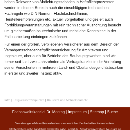
hohen Relevanz von Abdichtungsschäden in Haftpflichtprozessen
werden in diesem Bereich auch die einschlägigen technischen
Fachregeln wie DIN-Normen, Flachdachrichtlinien,
Herstellerempfehlungen etc. aktuell vorgehalten und gezielt auch
Fortbildungsveranstaltungen mit rein technischer Ausrichtung besucht
um gleichermaßen bautechnische und rechtliche Kenntnisse in der
Fallbearbeitung einbringen zu können.
Für einen der großen, verbliebenen Versicherer aus dem Bereich der
Vermögensschadenhaftpflichtversicherung für Architekten und
Ingenieure, aber auch für Betriebe des Bauhauptgewerbes sind wir
ferner seit fast zwei Jahrzehnten als Vertragskanzlei in der Vertretung
seiner Versicherten in mehreren Land- und Oberlandesgerichtsbezirken
in erster und zweiter Instanz aktiv.
Intro
|
Tätigkeitsschwerpunkte
|
Baurecht und Architektenrecht
Fachanwaltskanzlei Dr. Montag |
Impressum
|
Sitemap
|
Suche
Versetzungsverfahren Kaiserslautern
,
vermeintliches Fehlverhalten Kaiserslautern
,
Strafverfahren nahe Landstuhl
,
Schlichter nahe Landstuhl
,
Abordnungsverfahren Neustadt an